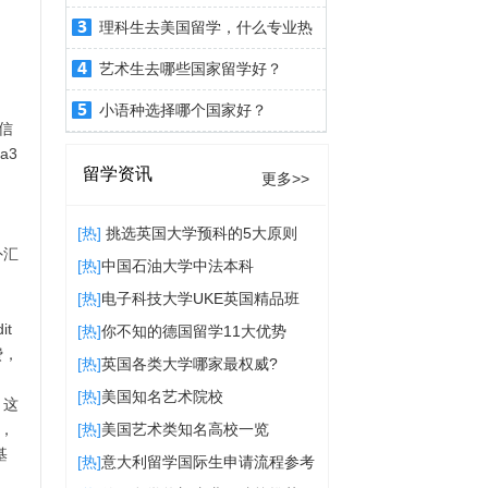
理科生去美国留学，什么专业热
艺术生去哪些国家留学好？
小语种选择哪个国家好？
电信
a3
留学资讯
更多>>
[热]
挑选英国大学预科的5大原则
外汇
[热]
中国石油大学中法本科
[热]
电子科技大学UKE英国精品班
it
[热]
你不知的德国留学11大优势
费，
[热]
英国各类大学哪家最权威?
[热]
​美国知名艺术院校
，这
[热]
美国艺术类知名高校一览
，
基
[热]
意大利留学国际生申请流程参考