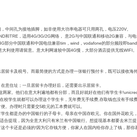
，中间孔为接地插脚，如非使用大功率电器可只用两孔，电压220V。
ND和TRE，适用4G/3G/2G网络， 意2G与中国联通和移动2G兼容，与
G部分中国联通和中国电信兼容tim，wind，vodafone的部分频段即band
意大利使用请留意。意大利网速较中国4G慢，大部分酒店提供无线WIFI。
示居留卡及税号。而最简便的方式是办理一张银行预付卡，既可以接收海
、在意住址；一旦居留卡办理好后，还需要出示居留卡。
isbo这两家。他们在意大利遍地都有分部，而且好就好在他们有学生卡!unicred
7岁以下的在校学生就都可以办理这个学生卡，无年费无手续费,存取钱也没有手续
便。办理时只需要交5欧元的工本费就可以。
有学生都是办的中国银行的子母卡。母亲在中国存欧元。你在国外花欧元
不适合提现，因为全意大利只有米兰有中国银行。想提现基本都要去米兰提
这个卡还是必须的!因为它存钱方便，你家人在国内给你存上了钱，那你