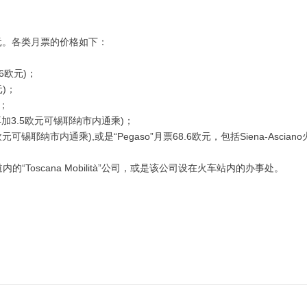
元。各类月票的价格如下：
6欧元)；
)；
元；
欧元(再加3.5欧元可锡耶纳市内通乘)；
欧元可锡耶纳市内通乘),或是“Pegaso”月票68.6欧元，包括Siena-Asciano
道内的“Toscana Mobilità”公司，或是该公司设在火车站内的办事处。