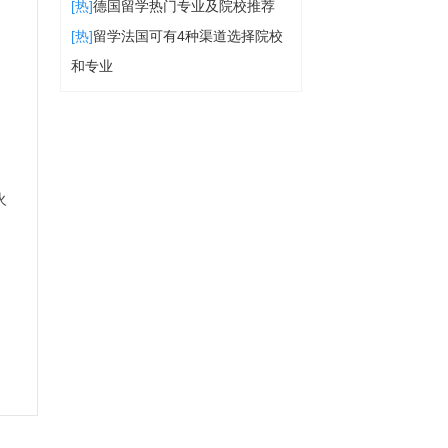
[热]
德国留学热门专业及院校推荐
[热]
留学法国可有4种渠道选择院校
和专业
火